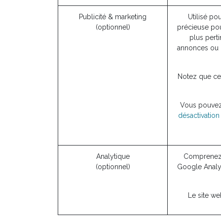
Publicité & marketing
Utilisé pou
(optionnel)
précieuse pou
plus perti
annonces ou 
Notez que cer
Vous pouvez r
désactivation 
Analytique
Comprenez c
(optionnel)
Google Analyt
Le site we