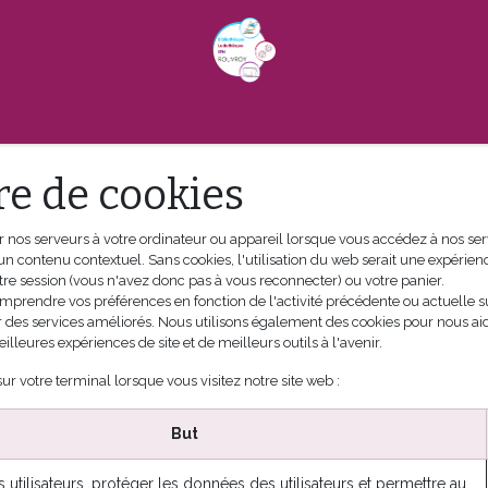
que
Ludothèque
Espace Public Numérique
P
re de cookies
 nos serveurs à votre ordinateur ou appareil lorsque vous accédez à nos servi
un contenu contextuel. Sans cookies, l'utilisation du web serait une expérien
otre session (vous n'avez donc pas à vous reconnecter) ou votre panier.
mprendre vos préférences en fonction de l'activité précédente ou actuelle sur
r des services améliorés. Nous utilisons également des cookies pour nous aid
eilleures expériences de site et de meilleurs outils à l'avenir.
ur votre terminal lorsque vous visitez notre site web :
But
es utilisateurs, protéger les données des utilisateurs et permettre au