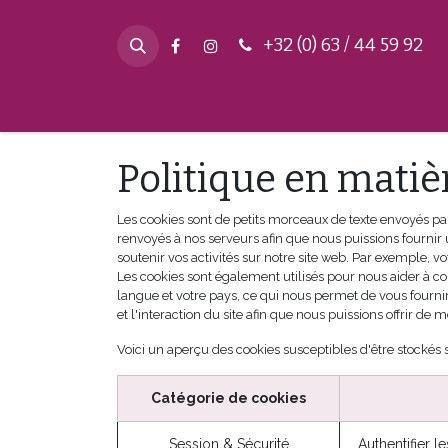
Se rendre au contenu
+32 (0) 63 / 4​4 59 92
Page d'accueil
Bibliothè
Politique en matiè
Les cookies sont de petits morceaux de texte envoyés par
renvoyés à nos serveurs afin que nous puissions fournir 
soutenir vos activités sur notre site web. Par exemple, v
Les cookies sont également utilisés pour nous aider à co
langue et votre pays, ce qui nous permet de vous fourni
et l'interaction du site afin que nous puissions offrir de m
Voici un aperçu des cookies susceptibles d'être stockés s
Catégorie de cookies
Session & Sécurité
Authentifier l